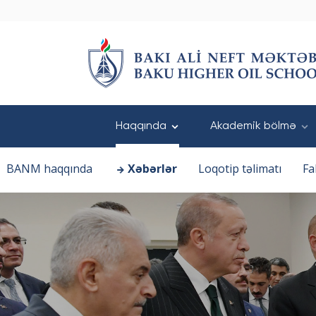
Haqqında
Akademik bölmə
BANM haqqında
Xəbərlər
Loqotip təlimatı
Fa