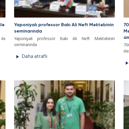
ilə
Yaponiyalı professor Bakı Ali Neft Məktəbinin
70
seminarında
Mə
an
ilə
Yaponiyalı professor Bakı Ali Neft Məktəbinin
seminarında
70
da
Daha ətraflı