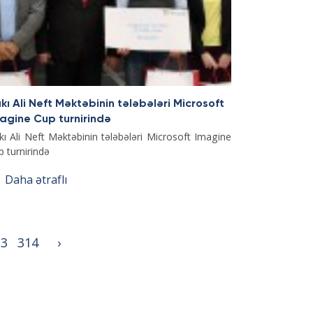
kı Ali Neft Məktəbinin tələbələri Microsoft
agine Cup turnirində
kı Ali Neft Məktəbinin tələbələri Microsoft Imagine
p turnirində
Daha ətraflı
13
314
›