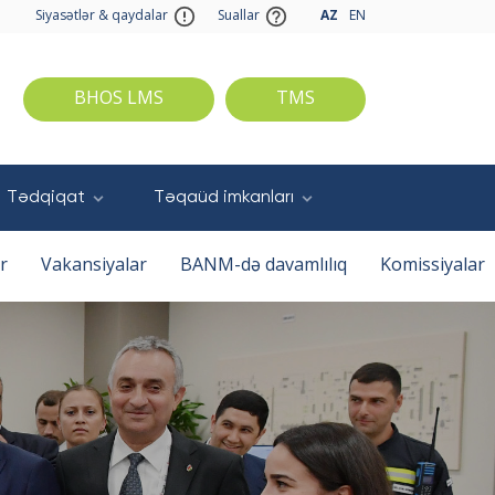
Siyasətlər & qaydalar
Suallar
AZ
EN
BHOS LMS
TMS
Tədqiqat
Təqaüd imkanları
r
Vakansiyalar
BANM-də davamlılıq
Komissiyalar