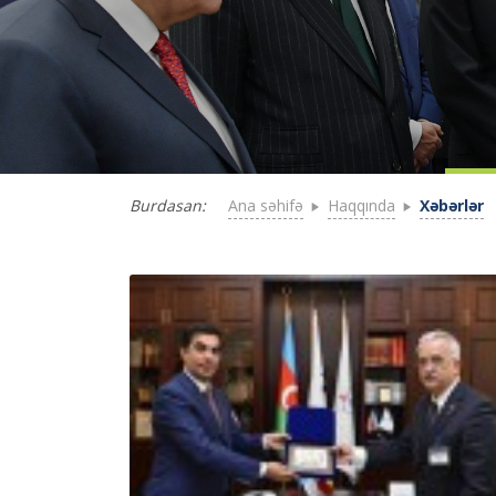
Ana səhifə
Haqqında
Xəbərlər
Burdasan: