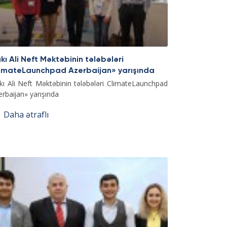
kı Ali Neft Məktəbinin tələbələri
imateLaunchpad Azerbaijan» yarışında
kı Ali Neft Məktəbinin tələbələri ClimateLaunchpad
erbaijan» yarışında
Daha ətraflı