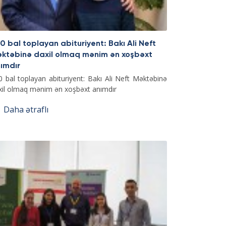
0 bal toplayan abituriyent: Bakı Ali Neft
ktəbinə daxil olmaq mənim ən xoşbəxt
ımdır
0 bal toplayan abituriyent: Bakı Ali Neft Məktəbinə
xil olmaq mənim ən xoşbəxt anımdır
Daha ətraflı