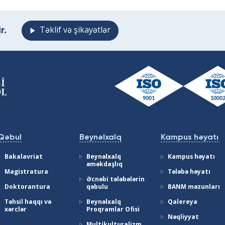
r.
Təklif və şikayətlər
Qəbul
Beynəlxalq
Kampus həyatı
Bakalavriat
Beynəlxalq
Kampus həyatı
əməkdaşlıq
Magistratura
Tələbə həyatı
Əcnəbi tələbələrin
Doktorantura
qəbulu
BANM məzunları
Təhsil haqqı və
Beynəlxalq
Qalereya
xərclər
Proqramlar Ofisi
Nəqliyyat