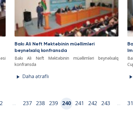
Bakı Ali Neft Məktəbinin müəllimləri
Ba
beynəlxalq konfransda
Im
əsi
Bakı Ali Neft Məktəbinin müəllimləri beynəlxalq
Ba
konfransda
Cu
Daha ətraflı
2
...
237
238
239
240
241
242
243
...
3