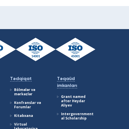
Tədqiqat
Təqaüd
imkanları
Bölmələr və
mərkəzlər
Grant named
after Heydar
Konfranslar və
Aliyev
Forumlar
Intergovernment
Kitabxana
al Scholarship
Virtual