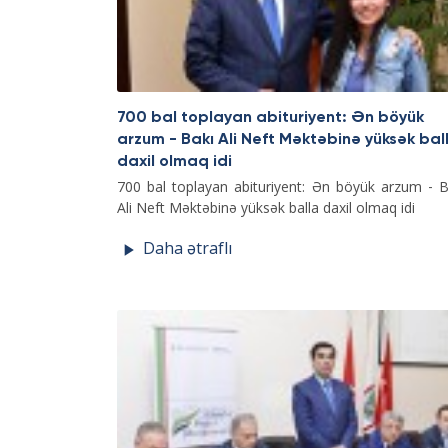
700 bal toplayan abituriyent: Ən böyük
arzum - Bakı Ali Neft Məktəbinə yüksək bal
daxil olmaq idi
700 bal toplayan abituriyent: Ən böyük arzum - B
Ali Neft Məktəbinə yüksək balla daxil olmaq idi
Daha ətraflı