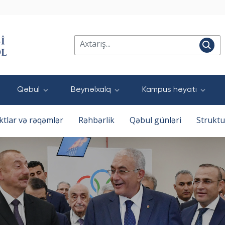
Qəbul
Beynəlxalq
Kampus həyatı
ktlar və rəqəmlər
Rəhbərlik
Qəbul günləri
Struktu