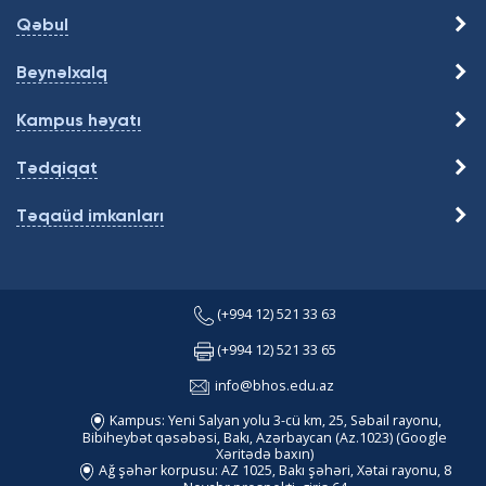
Qəbul
Beynəlxalq
Kampus həyatı
Tədqiqat
Təqaüd imkanları
(+994 12) 521 33 63
(+994 12) 521 33 65
info@bhos.edu.az
Kampus: Yeni Salyan yolu 3-cü km, 25, Səbail rayonu,
Bibiheybət qəsəbəsi, Bakı, Azərbaycan (Az.1023)
(Google
Xəritədə baxın)
Ağ şəhər korpusu: AZ 1025, Bakı şəhəri, Xətai rayonu, 8