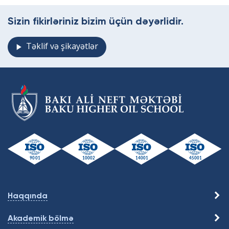
Sizin fikirləriniz bizim üçün dəyərlidir.
Təklif və şikayətlər
Haqqında
Akademik bölmə