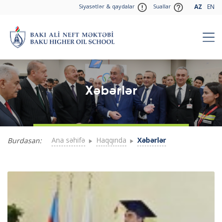
Siyasətlər & qaydalar
Suallar
AZ
EN
Xəbərlər
Ana səhifə
Haqqında
Xəbərlər
Burdasan: