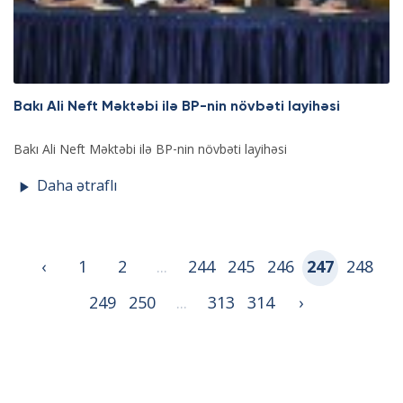
Bakı Ali Neft Məktəbi ilə BP-nin növbəti layihəsi
Bakı Ali Neft Məktəbi ilə BP-nin növbəti layihəsi
Daha ətraflı
‹
1
2
...
244
245
246
247
248
249
250
...
313
314
›