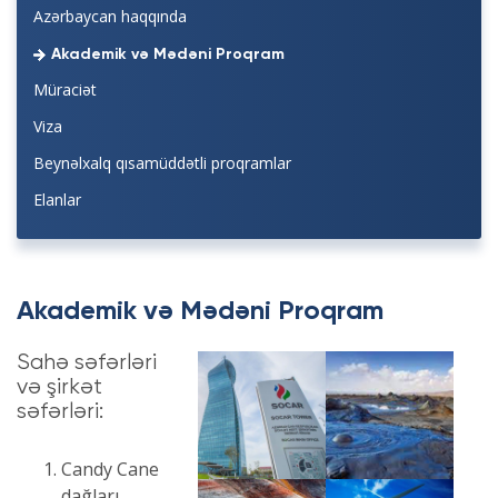
Azərbaycan haqqında
Akademik və Mədəni Proqram
Müraciət
Viza
Beynəlxalq qısamüddətli proqramlar
Elanlar
Akademik və Mədəni Proqram
Sahə səfərləri
və şirkət
səfərləri:
Candy Cane
dağları