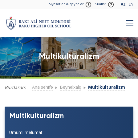
Siyasətlər & qaydalar
Suallar
AZ
EN
Multikulturalizm
Ana səhifə
Beynəlxalq
Multikulturalizm
Burdasan:
Multikulturalizm
Ümumi məlumat