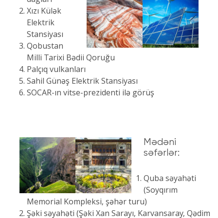
Xızı Külək
Elektrik
Stansiyası
Qobustan
Milli Tarixi Bədii Qoruğu
Palçıq vulkanları
Sahil Günəş Elektrik Stansiyası
SOCAR-ın vitse-prezidenti ilə görüş
Mədəni
səfərlər:
Quba səyahəti
(Soyqırım
Memorial Kompleksi, şəhər turu)
Şəki səyahəti (Şəki Xan Sarayı, Karvansaray, Qədim