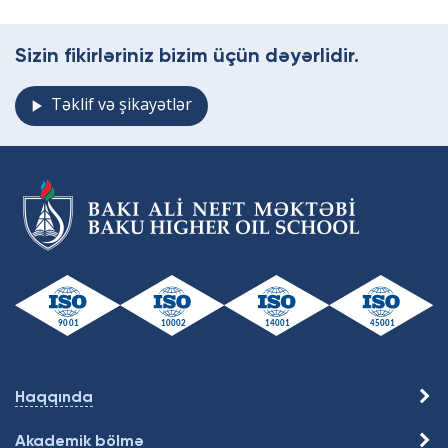
Sizin fikirləriniz bizim üçün dəyərlidir.
Təklif və şikayətlər
Haqqında
Akademik bölmə