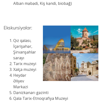
Alban məbədi, Kiş kəndi, biobağ)
Ekskursiyalar:
Qız qalası,
İçərişəhər,
Şirvanşahlar
sarayı
Tarix muzeyi
Xalça muzeyi
Heydər
Əliyev
Mərkəzi
Dənizkənarı gəzinti
Qala Tarix-Etnoqrafiya Muzeyi