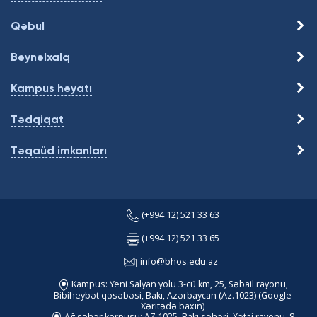
Qəbul
Beynəlxalq
Kampus həyatı
Tədqiqat
Təqaüd imkanları
(+994 12) 521 33 63
(+994 12) 521 33 65
info@bhos.edu.az
Kampus: Yeni Salyan yolu 3-cü km, 25, Səbail rayonu,
Bibiheybət qəsəbəsi, Bakı, Azərbaycan (Az.1023)
(Google
Xəritədə baxın)