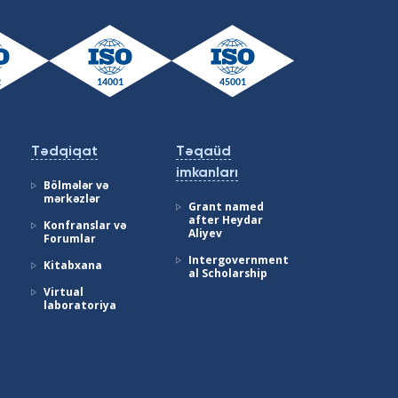
Tədqiqat
Təqaüd
imkanları
Bölmələr və
mərkəzlər
Grant named
after Heydar
Konfranslar və
Aliyev
Forumlar
Intergovernment
Kitabxana
al Scholarship
Virtual
laboratoriya