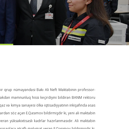
 bir qrup nümayəndəsi Bakı Ali Neft Məktəbinin professor-
məkdən məmnunluq hissi keçirdiyini bildirən BANM rektoru
qaz və kimya sənayesi ölkə iqtisadiyyatının inkişafında əsas
ərdən söz açan E.Qasımov bildirmişdir ki, yeni ali məktəbin
ən yüksəkixtisaslı kadrlar hazırlanmasıdır. Ali məktəbin