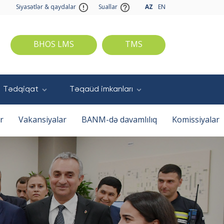
Siyasətlər & qaydalar
Suallar
AZ
EN
BHOS LMS
TMS
Tədqiqat
Təqaüd imkanları
r
Vakansiyalar
BANM-də davamlılıq
Komissiyalar