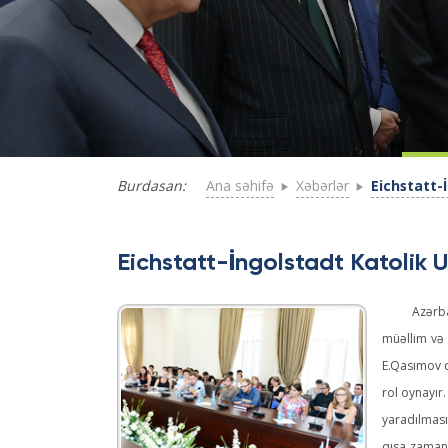
Ana səhifə
Xəbərlər
Eichstatt-
Burdasan:
Eichstatt-İngolstadt Katolik U
Azərba
müəllim və 
E.Qasımov q
rol oynayır
yaradılması