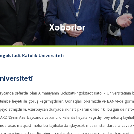
Xəbərlər
İngolstadt Katolik Universiteti
niversiteti
ycanda səfərdə olan Almaniyanın Eichstatt-İngolstadt Katolik Universitetinin
tələbə heyəti ilə görüş keçirmişdirlər. Qonaqları ölkəmizdə və BANM-də gör
eyd etmişdir ki, Azərbaycan dünyada ilk neft çıxaran ölkədir ki, bu gün də neft-
. ARDNŞ-nin Azərbaycanda və xarici ölkələrdə həyata keçirdiyi beynəlxalq layihəl
nda əsas məqsəd məhz bu layihələrdə işləyəcək müasir standartlara cavab ver