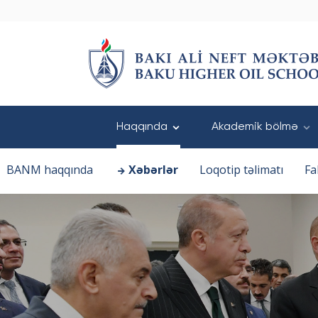
Haqqında
Akademik bölmə
BANM haqqında
Xəbərlər
Loqotip təlimatı
Fa