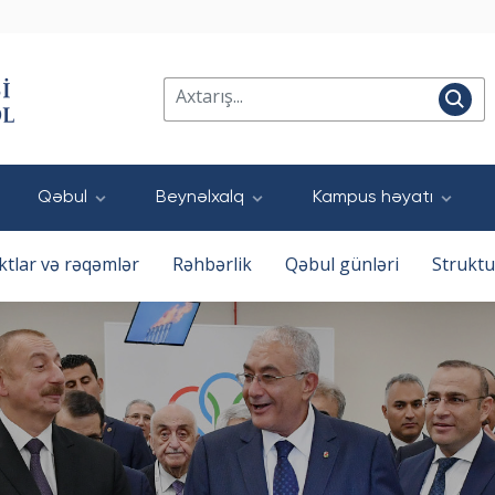
Qəbul
Beynəlxalq
Kampus həyatı
ktlar və rəqəmlər
Rəhbərlik
Qəbul günləri
Struktu