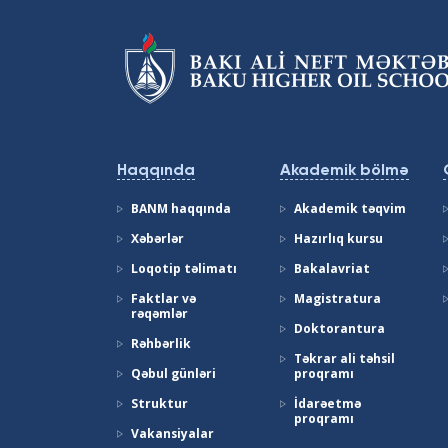
Haqqında
Akademik bölmə
BANM haqqında
Akademik təqvim
Xəbərlər
Hazırlıq kursu
Loqotip təlimatı
Bakalavriat
Faktlar və
Magistratura
rəqəmlər
Doktorantura
Rəhbərlik
Təkrar ali təhsil
Qəbul günləri
proqramı
Struktur
İdarəetmə
proqramı
Vakansiyalar