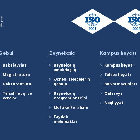
Qəbul
Beynəlxalq
Kampus həyatı
Bakalavriat
Beynəlxalq
Kampus həyatı
əməkdaşlıq
Magistratura
Tələbə həyatı
Əcnəbi tələbələrin
Doktorantura
qəbulu
BANM məzunları
Təhsil haqqı və
Beynəlxalq
Qalereya
xərclər
Proqramlar Ofisi
Nəqliyyat
Multikulturalizm
Faydalı
məlumatlar