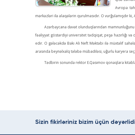
qısa zaman 
Avropa təhs
mərkəzləri ilə əlaqələrin qurulmasıdır. O vurğulamışdır ki
Azərbaycana dəvət olunduqlarından məmnunluğunu ifad
fəaliyyət göstərdiyi universitet tədqiqat, peşə hazırlığı 
edir. O gələcəkdə Bakı Ali Neft Məktəbi ilə müxtəlif sahəl
arasında beynəlxalq tələbə mübadiləsi, uğurlu karyera seçim
Tədbirin sonunda rektor E.Qasımov qonaqlara kitabla
Sizin fikirləriniz bizim üçün dəyərlidi