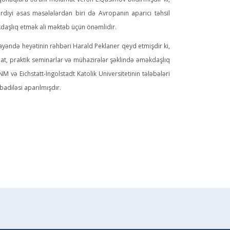
qonaqlara ətraflı məlumat verən E.Qasımov bildirmişdir ki,
rdiyi əsas məsələlərdən biri də Avropanın aparıcı təhsil
əkdaşlıq etmək ali məktəb üçün önəmlidir.
yəndə heyətinin rəhbəri Harald Peklaner qeyd etmişdir ki,
iqat, praktik seminarlar və mühazirələr şəklində əməkdaşlıq
 və Eichstatt-İngolstadt Katolik Universitetinin tələbələri
badiləsi aparılmışdır.