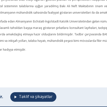
çərçivəsində əldə etdiyi uğurları gələcək planları və perspektivləri haqqında 
il sisteminin tələblərinə uyğun yaradılmış Bakı Ali Neft Məktəbinin önəm ve
, Almaniyanın mühəndislik sahəsində fəaliyyət göstərən universitetləri ilə də əm
ə edən Almaniyanın Eichstatt-İngolstadt Katolik Universitetindən gələn nüma
və davamlı təhsildən başqa maraq göstərən şirkətlərə konsultant layihələri, tədq
ərdə əməkdaşlıq etməyə hazır olduqlarını bildirmişdir. Tədbir çərçivəsində BANM
i və inkişafı yolları, tələbə həyatı, mühəndislik peşəsi kimi mövzularda fikir mü
r hədiyyə etmişdir.
r.
Təklif və şikayətlər