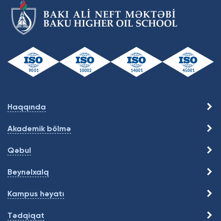
Haqqında
Akademik bölmə
Qəbul
Beynəlxalq
Kampus həyatı
Tədqiqat