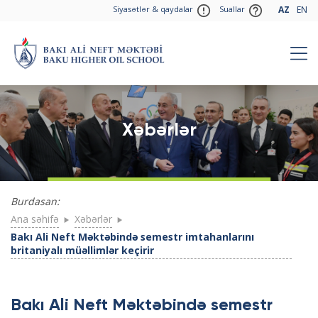
Siyasətlər & qaydalar
Suallar
AZ
EN
Xəbərlər
Burdasan:
Ana səhifə
Xəbərlər
Bakı Ali Neft Məktəbində semestr imtahanlarını
britaniyalı müəllimlər keçirir
Bakı Ali Neft Məktəbində semestr