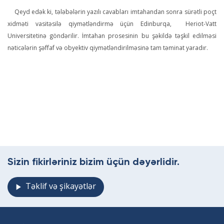
Qeyd edək ki, tələbələrin yazılı cavabları imtahandan sonra sürətli poçt
xidməti vasitəsilə qiymətləndirmə üçün Edinburqa, Heriot-Vatt
Universitetinə göndərilir. İmtahan prosesinin bu şəkildə təşkil edilməsi
nəticələrin şəffaf və obyektiv qiymətləndirilməsinə tam təminat yaradır.
Sizin fikirləriniz bizim üçün dəyərlidir.
Təklif və şikayətlər