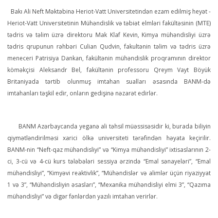
Bakı Ali Neft Məktəbinə Heriot-Vatt Universitetindən ezam edilmiş heyət -
Heriot-Vatt Universitetinin Mühəndislik və təbiət elmləri fakültəsinin (MTE)
tədris və təlim üzrə direktoru Mak Klaf Kevin, Kimya mühəndisliyi üzrə
tədris qrupunun rəhbəri Culian Qudvin, fakultənin təlim və tədris üzrə
meneceri Patrisiya Dankan, fakültənin mühəndislik proqramının direktor
köməkçisi Aleksandr Bel, fakültənin professoru Qreym Vayt Böyük
Britaniyada tərtib olunmuş imtahan sualları əsasında BANM-də
imtahanları təşkil edir, onların gedişinə nəzarət edirlər.
BANM Azərbaycanda yeganə ali təhsil müəssisəsidir ki, burada biliyin
qiymətləndirilməsi xarici ölkə universiteti tərəfindən həyata keçirilir.
BANM-nin “Neft-qaz mühəndisliyi” və “Kimya mühəndisliyi” ixtisaslarının 2-
ci, 3-cü və 4-cü kurs tələbələri sessiya ərzində “Emal sənayeləri”, “Emal
mühəndisliyi”, “Kimyəvi reaktivlik”, “Mühəndislər və alimlər üçün riyaziyyat
1 və 3”, “Mühəndis­liyin əsasları”, “Mexanika mühəndisliyi elmi 3”, “Qazıma
mühəndisliyi” və digər fənlərdən yazılı imtahan verirlər.