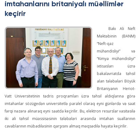
imtahanlarını britaniyalı müəllimlər
keçirir
Bakı Ali Neft
Məktəbinin (BANM)
“Neft-qaz
mühəndisliyi” və
“Kimya mühəndisliyi”
ixtisasları üzrə
bakalavriatda təhsil
alan tələbələri Böyük
Britaniyanın Heriot-
Vatt Universitetinin tədris proqramları üzrə təhsil aldıqlarına görə
imtahanlar sözügedən universitetlə paralel olaraq eyni günlərdə və saat
fərqi nəzərə alınaraq eyni saatda keçirilir. Bu, elektron resurslar vasitəsilə
iki ali təhsil müəssisəsinin tələbələri arasında imtahan suallarının
cavablarının mübadiləsinin qarşısını almaq məqsədilə həyata keçirilir.