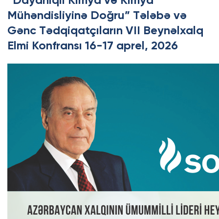
“Dayanıqlı Kimya və Kimya
Mühəndisliyinə Doğru” Tələbə və
Gənc Tədqiqatçıların VII Beynəlxalq
Elmi Konfransı 16-17 aprel, 2026