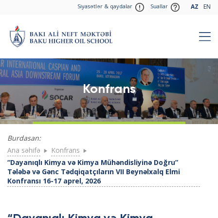
Siyasətlər & qaydalar
Suallar
AZ
EN
Konfrans
Burdasan:
Ana səhifə
Konfrans
“Dayanıqlı Kimya və Kimya Mühəndisliyinə Doğru”
Tələbə və Gənc Tədqiqatçıların VII Beynəlxalq Elmi
Konfransı 16-17 aprel, 2026