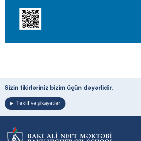
Sizin fikirləriniz bizim üçün dəyərlidir.
Təklif və şikayətlər