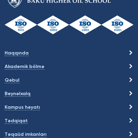
Haqqında
Akademik bölmə
Qəbul
Beynəlxalq
Kampus həyatı
Tədqiqat
Təqaüd imkanları